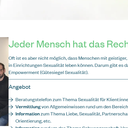
elle Hilfe und Unterstützung bei
77 ist die Krisenhilfe OÖ rund um die
erreichbar.
Jeder Mensch hat das Recht
Oft ist es aber nicht möglich, dass Menschen mit geistige
in Einrichtungen Sexualität leben können. Darum gibt es da
Empowerment (Gütesiegel Sexualität).
Angebot
Beratungstelefon zum Thema Sexualität für Klient:inne
Vermittlung
von Allgemeinwissen rund um den Bereich
Information
zum Thema Liebe, Sexualität, Partnerschaft
Orientierung, etc.
Information
rund um das Thema Schwangerschaft, Ver