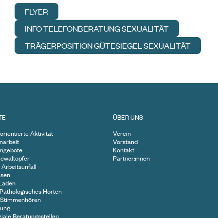
FLYER
INFO TELEFONBERATUNG SEXUALITÄT
TRÄGERPOSITION GÜTESIEGEL SEXUALITÄT
TE
ÜBER UNS
orientierte Aktivität
Verein
enarbeit
Vorstand
ngebote
Kontakt
Gewaltopfer
Partner:innen
 Arbeitsunfall
risen
-Laden
 Pathologisches Horten
 Stimmenhören
tung
iale Beratungsstellen