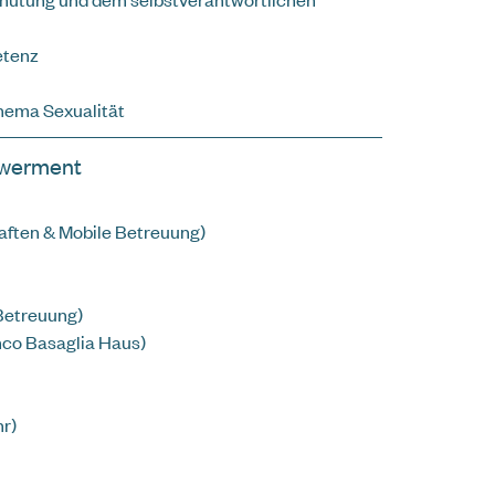
etenz
hema Sexualität
owerment
aften & Mobile Betreuung)
Betreuung)
nco Basaglia Haus)
hr)