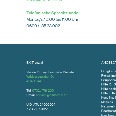
Telefonische Sprechstunde:
Montags: 10:00 bis 11:00 Uhr
0699 / 185 33 902
EXIT-sozial
ANGEBO
Fähigkeits
Verein für psychosoziale Dienste
Freiwillig
Wildbergstraße 10a
Gruppena
4040 Linz
Hilfe für 
Hilfe nach
Tel:
0732 / 719 200
Hilfe in K
Email:
service@exitsozial.at
Kost-Nix
Messies -
UID: ATU24506504
Netzwerk
ZVR 213121822
Peerbera
Psychosoz