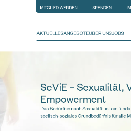
MITGLIED WERDEN
SPENDEN
I
AKTUELLES
ANGEBOTE
ÜBER UNS
JOBS
SeViE – Sexualität, V
Empowerment
Das Bedürfnis nach Sexualität ist ein fund
seelisch-soziales Grundbedürfnis für alle 