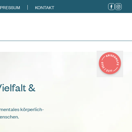
MPRESSUM
KONTAKT
ielfalt &
amentales körperlich-
Menschen.