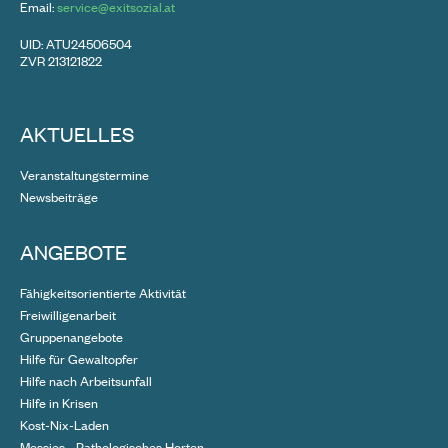
Email:
service@exitsozial.at
UID: ATU24506504
ZVR 213121822
AKTUELLES
Veranstaltungstermine
Newsbeiträge
ANGEBOTE
Fähigkeitsorientierte Aktivität
Freiwilligenarbeit
Gruppenangebote
Hilfe für Gewaltopfer
Hilfe nach Arbeitsunfall
Hilfe in Krisen
Kost-Nix-Laden
Messies - Pathologisches Horten