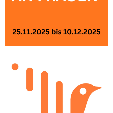
Die Krisenhilfe OÖ bietet rasche und professionelle
Hilfe und Unterstützung bei psychischen Krisen. Unter
der Nummer 0732 / 2177 ist die Krisenhilfe OÖ rund
um die Uhr für Anrufer:innen aus ganz Oberösterreich
erreichbar.