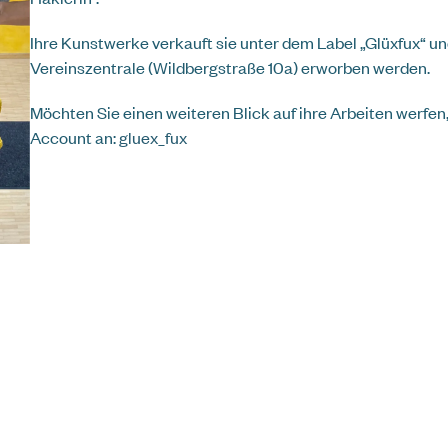
Ihre Kunstwerke verkauft sie unter dem Label „Glüxfux“ un
elle Hilfe und Unterstützung bei
Vereinszentrale (Wildbergstraße 10a) erworben werden.
77 ist die Krisenhilfe OÖ rund um die
erreichbar.
Möchten Sie einen weiteren Blick auf ihre Arbeiten werfen
Account an:
gluex_fux