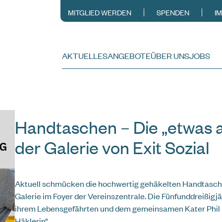
MITGLIED WERDEN
SPENDEN
I
AKTUELLES
ANGEBOTE
ÜBER UNS
JOBS
Handtaschen – Die „etwas a
der Galerie von Exit Sozial
Aktuell schmücken die hochwertig gehäkelten Handtasche
Galerie im Foyer der Vereinszentrale. Die Fünfunddreißigjä
ihrem Lebensgefährten und dem gemeinsamen Kater Phil in
Häklerin“.