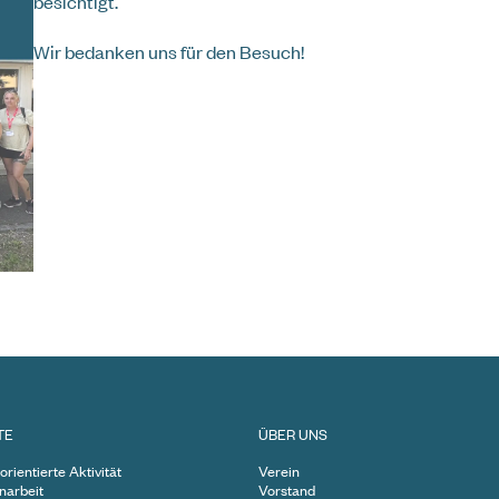
besichtigt.
elle Hilfe und Unterstützung bei
Wir bedanken uns für den Besuch!
77 ist die Krisenhilfe OÖ rund um die
erreichbar.
TE
ÜBER UNS
orientierte Aktivität
Verein
enarbeit
Vorstand