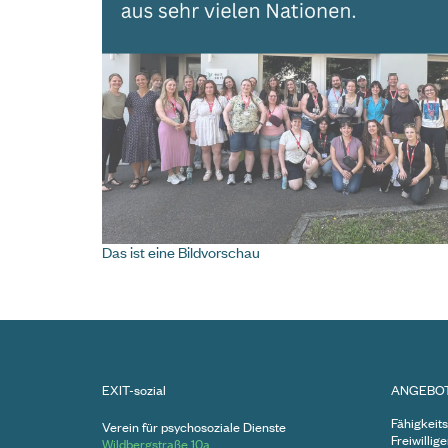
Die Krisenhilfe OÖ bietet rasche und profession
psychischen Krisen. Unter der Nummer 0732 / 21
Uhr für Anrufer:innen aus ganz Oberösterreich 
Das ist eine Bildvorschau
EXIT-sozial
ANGEBO
Fähigkeits
Verein für psychosoziale Dienste
Freiwillig
Wildbergstraße 10a