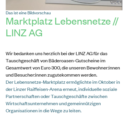
Das ist eine Bildvorschau
Die Krisenhilfe OÖ bietet rasche und professionelle
Marktplatz Lebensnetze //
Hilfe und Unterstützung bei psychischen Krisen. Unter
LINZ AG
der Nummer 0732 / 2177 ist die Krisenhilfe OÖ rund
um die Uhr für Anrufer:innen aus ganz Oberösterreich
erreichbar.
Wir bedanken uns herzlich bei der LINZ AG für das
Tauschgeschäft von Bäderoasen-Gutscheine im
Gesamtwert von Euro 300, die unseren Bewohner:innen
und Besucher:innen zugutekommen werden.
Der Lebensnetze-Marktplatz ermöglichte im Oktober in
der Linzer Raiffeisen-Arena erneut, individuelle soziale
Partnerschaften oder Tauschgeschäfte zwischen
Wirtschaftsunternehmen und gemeinnützigen
Organisationen in die Wege zu leiten.